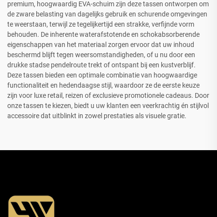
premium, hoogwaardig EVA-schuim zijn deze tassen ontworpen om
de zware belasting van dagelijks gebruik en schurende omgevingen
te weerstaan, terwijl ze tegelijkertijd een strakke, verfijnde vorm
behouden. De inherente waterafstotende en schokabsorberende
eigenschappen van het materiaal zorgen ervoor dat uw inhoud
beschermd blijft tegen weersomstandigheden, of u nu door een
drukke stadse pendelroute trekt of ontspant bij een kustverblijf.
Deze tassen bieden een optimale combinatie van hoogwaardige
functionaliteit en hedendaagse stijl, waardoor ze de eerste keuze
zijn voor luxe retail, reizen of exclusieve promotionele cadeaus. Door
onze tassen te kiezen, biedt u uw klanten een veerkrachtig én stijlvol
accessoire dat uitblinkt in zowel prestaties als visuele gratie.