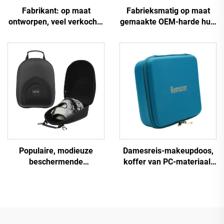
Fabrikant: op maat
Fabrieksmatig op maat
ontworpen, veel verkochte
gemaakte OEM-harde huls
harde draagkoffer van
van EVA, waterdicht en
EVA, reiskoffer van EVA
duurzaam, transportcase
voor gitaar, viool en
ukulele met rits
Populaire, modieuze
Damesreis-makeupdoos,
beschermende
koffer van PC-materiaal,
aangepaste hoed- en
cosmetische doos, kleine
petkist, reiskoffer,
minidoos van ABS-
draagtas voor onderweg,
materiaal, waterdicht,
reistas voor hoeden
handige opbergdoos met
rits, reisdoos, draagbare