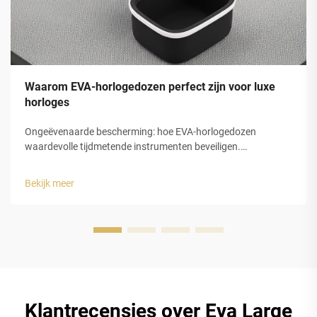
Waarom EVA-horlogedozen perfect zijn voor luxe
horloges
Ongeëvenaarde bescherming: hoe EVA-horlogedozen
waardevolle tijdmetende instrumenten beveiligen.
Schokabsorptie en structurele integriteit van gesloten-cel
EVA-schuim. De gesloten-celstructuur van
Bekijk meer
ethyleenvinylacetaat (EVA)-schuim biedt luxe horlogedozen
uitstekende bescherming...
Klantrecensies over Eva Large