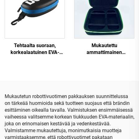
Tehtaalta suoraan,
Mukautettu
korkealaatuinen EVA-
ammattimainen
uimagooglekotelo
iskunkestävä EVA-
aikuisille, mukautettu EVA-
varastokotelo, muovattu
uimagooglekotelo,
sisäosa korttityökaluja
muodikas silmälasien
varten;
pakkaus
erityistarkoitukseen
tarkoitetut kovakoteloiset
Mukautetun robottivuotimen pakkauksen suunnittelussa
pussit ja kotelot
on tärkeää huomioida sekä tuotteen suojaus että brändin
esittäminen oikealla tavalla. Valmistuksen ensimmäisessä
vaiheessa valitsemme korkean tiukkuuden EVA-materiaalin,
joka on erinomaisen kestävää ja vedenkestävää.
Valmistamme mukautettuja, monimutkaisia muotteja
varmistaaksemme, että robottivuotimet pakataan