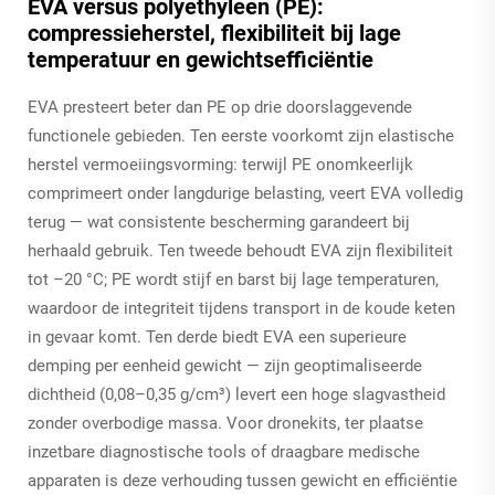
EVA versus polyethyleen (PE):
compressieherstel, flexibiliteit bij lage
temperatuur en gewichtsefficiëntie
EVA presteert beter dan PE op drie doorslaggevende
functionele gebieden. Ten eerste voorkomt zijn elastische
herstel vermoeiingsvorming: terwijl PE onomkeerlijk
comprimeert onder langdurige belasting, veert EVA volledig
terug — wat consistente bescherming garandeert bij
herhaald gebruik. Ten tweede behoudt EVA zijn flexibiliteit
tot –20 °C; PE wordt stijf en barst bij lage temperaturen,
waardoor de integriteit tijdens transport in de koude keten
in gevaar komt. Ten derde biedt EVA een superieure
demping per eenheid gewicht — zijn geoptimaliseerde
dichtheid (0,08–0,35 g/cm³) levert een hoge slagvastheid
zonder overbodige massa. Voor dronekits, ter plaatse
inzetbare diagnostische tools of draagbare medische
apparaten is deze verhouding tussen gewicht en efficiëntie