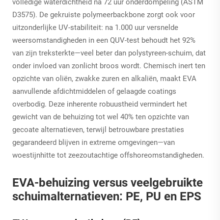
volledige waterdichtheid na 72 uur onderdompeling (ASTM
D3575). De gekruiste polymeerbackbone zorgt ook voor
uitzonderlijke UV-stabiliteit: na 1.000 uur versnelde
weersomstandigheden in een QUV-test behoudt het 92%
van zijn treksterkte—veel beter dan polystyreen-schuim, dat
onder invloed van zonlicht broos wordt. Chemisch inert ten
opzichte van oliën, zwakke zuren en alkaliën, maakt EVA
aanvullende afdichtmiddelen of gelaagde coatings
overbodig. Deze inherente robuustheid vermindert het
gewicht van de behuizing tot wel 40% ten opzichte van
gecoate alternatieven, terwijl betrouwbare prestaties
gegarandeerd blijven in extreme omgevingen—van
woestijnhitte tot zeezoutachtige offshoreomstandigheden.
EVA-behuizing versus veelgebruikte
schuimalternatieven: PE, PU en EPS