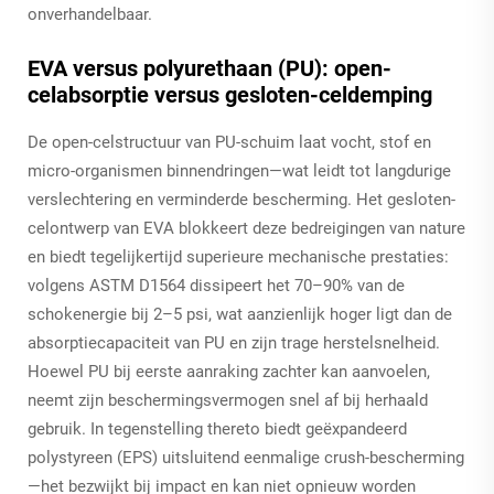
onverhandelbaar.
EVA versus polyurethaan (PU): open-
celabsorptie versus gesloten-celdemping
De open-celstructuur van PU-schuim laat vocht, stof en
micro-organismen binnendringen—wat leidt tot langdurige
verslechtering en verminderde bescherming. Het gesloten-
celontwerp van EVA blokkeert deze bedreigingen van nature
en biedt tegelijkertijd superieure mechanische prestaties:
volgens ASTM D1564 dissipeert het 70–90% van de
schokenergie bij 2–5 psi, wat aanzienlijk hoger ligt dan de
absorptiecapaciteit van PU en zijn trage herstelsnelheid.
Hoewel PU bij eerste aanraking zachter kan aanvoelen,
neemt zijn beschermingsvermogen snel af bij herhaald
gebruik. In tegenstelling thereto biedt geëxpandeerd
polystyreen (EPS) uitsluitend eenmalige crush-bescherming
—het bezwijkt bij impact en kan niet opnieuw worden