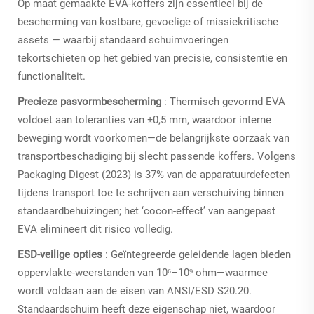
Op maat gemaakte EVA-koffers zijn essentieel bij de
bescherming van kostbare, gevoelige of missiekritische
assets — waarbij standaard schuimvoeringen
tekortschieten op het gebied van precisie, consistentie en
functionaliteit.
Precieze pasvormbescherming
: Thermisch gevormd EVA
voldoet aan toleranties van ±0,5 mm, waardoor interne
beweging wordt voorkomen—de belangrijkste oorzaak van
transportbeschadiging bij slecht passende koffers. Volgens
Packaging Digest (2023) is 37% van de apparatuurdefecten
tijdens transport toe te schrijven aan verschuiving binnen
standaardbehuizingen; het ‘cocon-effect’ van aangepast
EVA elimineert dit risico volledig.
ESD-veilige opties
: Geïntegreerde geleidende lagen bieden
oppervlakte-weerstanden van 10⁶–10⁹ ohm—waarmee
wordt voldaan aan de eisen van ANSI/ESD S20.20.
Standaardschuim heeft deze eigenschap niet, waardoor