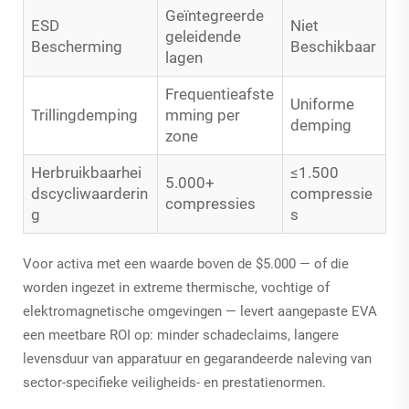
Geïntegreerde
ESD
Niet
geleidende
Bescherming
Beschikbaar
lagen
Frequentieafste
Uniforme
Trillingdemping
mming per
demping
zone
Herbruikbaarhei
≤1.500
5.000+
dscycliwaarderin
compressie
compressies
g
s
Voor activa met een waarde boven de $5.000 — of die
worden ingezet in extreme thermische, vochtige of
elektromagnetische omgevingen — levert aangepaste EVA
een meetbare ROI op: minder schadeclaims, langere
levensduur van apparatuur en gegarandeerde naleving van
sector-specifieke veiligheids- en prestatienormen.