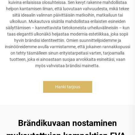
kuivina erilaisissa olosuhteissa. Sen kevyt rakenne mahdollistaa
helpon kantamisen ilman, että luovutaan vahvuudesta, mikä tekee
siitä ideaalin valinnan päivittäisiin matkoihin, matkailuun tai
ulkoiluun. Mukautuva sisätila mahdollistaa erilaisten esineiden
säilyttämisen – kannettavista tietokoneista urheiluvälineisiin – kun
taas elegantti ulkonäkö heijastaa modernia estetiikkaa, joka sopii
hyvin brändisi identiteettiin. Omien suunnittelijoidemme ja
insinööreidemme avulla varmistamme, että jokainen rannakkopussi
on tehty täsmälleen sinun erityistarpeitasi varten, tarjoamalla
tuotteen, joka ei ainoastaan suojaa arvokkaita esineitäsi, vaan
myös vahvistaa brändisi mainetta.
Hanki tarjous
Brändikuvaan nostaminen