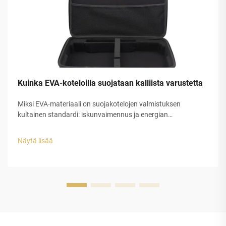
Kuinka EVA-koteloilla suojataan kalliista varustetta
Miksi EVA-materiaali on suojakotelojen valmistuksen
kultainen standardi: iskunvaimennus ja energian
hajottaminen EVA-kumissa. EVA-kumi, jota kutsutaan myös
etyleeni-vinyyliasetaatiksi, tarjoaa erinomaista iskunsuojaa
Näytä lisää
sen erityisen suljetun...