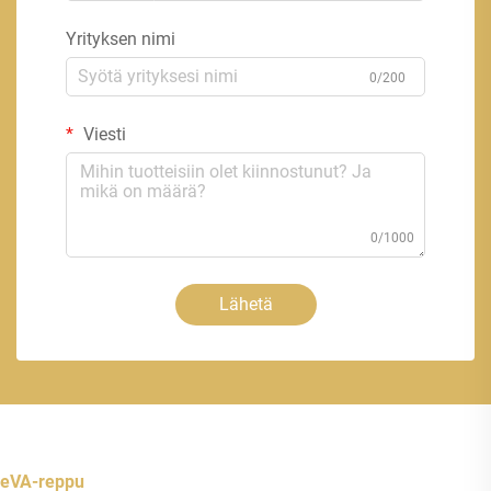
Yrityksen nimi
0/200
Viesti
0/1000
Lähetä
eVA-reppu