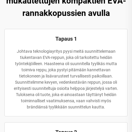
mukautettujen kompaktien EVA-
rannakkopussien avulla
Tapaus 1
Johtava teknologiayritys pyysi meitä suunnittelemaan
tiukentavan EVA-reppun, joka oli tarkoitettu heidän
työntekijöilleen. Haasteena oli suunnitella tyylikäs mutta
toimiva reppu, joka pystyi pitämään kannettavan
tietokoneen ja lisävarusteet turvallisesti paikoillaan.
Suunnittelimme kevyen, vedenkestävän reppun, jossa oli
erityisesti suunniteltuja osioita helppoa järjestelyä varten.
Tuloksena oli tuote, joka ei ainoastaan täyttänyt heidän
toiminnalliset vaatimuksensa, vaan vahvisti myös
brändiänsä tyylikkään suunnittelun kautta.