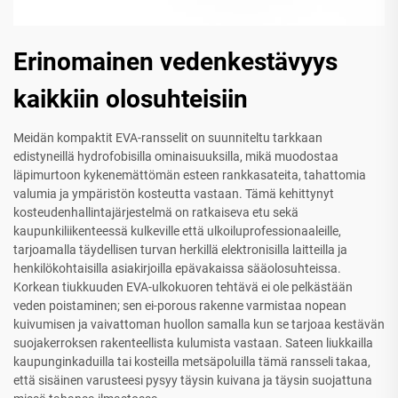
Erinomainen vedenkestävyys
kaikkiin olosuhteisiin
Meidän kompaktit EVA-ransselit on suunniteltu tarkkaan
edistyneillä hydrofobisilla ominaisuuksilla, mikä muodostaa
läpimurtoon kykenemättömän esteen rankkasateita, tahattomia
valumia ja ympäristön kosteutta vastaan. Tämä kehittynyt
kosteudenhallintajärjestelmä on ratkaiseva etu sekä
kaupunkiliikenteessä kulkeville että ulkoiluprofessionaaleille,
tarjoamalla täydellisen turvan herkillä elektronisilla laitteilla ja
henkilökohtaisilla asiakirjoilla epävakaissa sääolosuhteissa.
Korkean tiukkuuden EVA-ulkokuoren tehtävä ei ole pelkästään
veden poistaminen; sen ei-porous rakenne varmistaa nopean
kuivumisen ja vaivattoman huollon samalla kun se tarjoaa kestävän
suojakerroksen rakenteellista kulumista vastaan. Sateen liukkailla
kaupunginkaduilla tai kosteilla metsäpoluilla tämä ransseli takaa,
että sisäinen varusteesi pysyy täysin kuivana ja täysin suojattuna