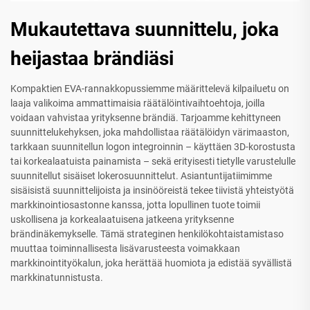
Mukautettava suunnittelu, joka
heijastaa brändiäsi
Kompaktien EVA-rannakkopussiemme määrittelevä kilpailuetu on
laaja valikoima ammattimaisia räätälöintivaihtoehtoja, joilla
voidaan vahvistaa yrityksenne brändiä. Tarjoamme kehittyneen
suunnittelukehyksen, joka mahdollistaa räätälöidyn värimaaston,
tarkkaan suunnitellun logon integroinnin – käyttäen 3D-korostusta
tai korkealaatuista painamista – sekä erityisesti tietylle varustelulle
suunnitellut sisäiset lokerosuunnittelut. Asiantuntijatiimimme
sisäisistä suunnittelijoista ja insinööreistä tekee tiivistä yhteistyötä
markkinointiosastonne kanssa, jotta lopullinen tuote toimii
uskollisena ja korkealaatuisena jatkeena yrityksenne
brändinäkemykselle. Tämä strateginen henkilökohtaistamistaso
muuttaa toiminnallisesta lisävarusteesta voimakkaan
markkinointityökalun, joka herättää huomiota ja edistää syvällistä
markkinatunnistusta.