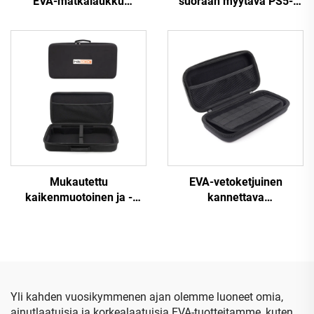
EVA-matkalaukku
suoraan myytävä PS5-
henkilökohtaisesti
ohjainmatkakotelo,
mukautettavaksi, kevyeksi
suojava EVA-kantokotelo
ja kestäväksi
PS5-ohjaimelle
kovakantiseksi EVA-
matkalaukuksi mustalle
pöytätennispallopeleille,
suljettava vetoketjuilla
Mukautettu
EVA-vetoketjuinen
kaikenmuotoinen ja -
kannettava
kokoinen logo-EVA-kotelo,
kirjoitusvälineiden
kannettavat EVA-laatikot
järjestelylaatikko,
ja -kotelot
suurikapasiteettinen
kynänsäilytyspussi,
laajennettava
toimistotarvikelaatikko
Yli kahden vuosikymmenen ajan olemme luoneet omia,
ainutlaatuisia ja korkealaatuisia EVA-tuotteitamme, kuten