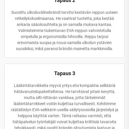
Tapaus 2
Suosittu ulkoiluvälinebrändi tarvitsi kestävän reppun uuteen
retkeilykokoelmaansa. He vaativat tuotetta, joka kestää
ankaria sääolosuhteita ja on samalla mukava kantaa.
Valmisteimme tiukentavan EVA-reppun vahvistetulla
ompelulla ja ergonomisilla hihnoilla. Reppu tarjosi
erinomaista suojaa ja nousi samalla ulkoilun ystävien
suosikiksi, mikä paransi brändin mainetta markkinoilla.
Tapaus 3
Lääkintätarvikkeita myyvä yritys etsi kompaktia selkkäriä
hätävarustelupaketteihinsa. He tarvitsivat jotain kevyttä,
mutta silti riittävän vankkaa, jotta tärkeimmät
lääkintätarvikkeet voitiin kuljettaa turvallisesti. Kehitimme
räätälöidyn EVA-selkkärin useilla säilytysosioilla järjestelyä ja
helppoa käyttöä varten. Tämä ratkaisu varmisti, että
hätäpalvelun työntekijät voivat kuljettaa kriittisiä tavaroita
tehokkaasti, mikä osoitti brändin sitoutumista laatuun ja