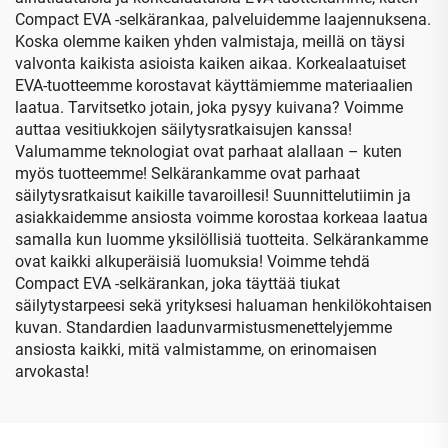
Compact EVA -selkärankaa, palveluidemme laajennuksena.
Koska olemme kaiken yhden valmistaja, meillä on täysi
valvonta kaikista asioista kaiken aikaa. Korkealaatuiset
EVA-tuotteemme korostavat käyttämiemme materiaalien
laatua. Tarvitsetko jotain, joka pysyy kuivana? Voimme
auttaa vesitiukkojen säilytysratkaisujen kanssa!
Valumamme teknologiat ovat parhaat alallaan – kuten
myös tuotteemme! Selkärankamme ovat parhaat
säilytysratkaisut kaikille tavaroillesi! Suunnittelutiimin ja
asiakkaidemme ansiosta voimme korostaa korkeaa laatua
samalla kun luomme yksilöllisiä tuotteita. Selkärankamme
ovat kaikki alkuperäisiä luomuksia! Voimme tehdä
Compact EVA -selkärankan, joka täyttää tiukat
säilytystarpeesi sekä yrityksesi haluaman henkilökohtaisen
kuvan. Standardien laadunvarmistusmenettelyjemme
ansiosta kaikki, mitä valmistamme, on erinomaisen
arvokasta!