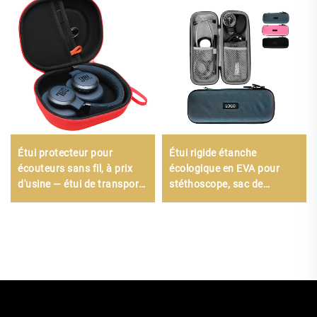
Étui protecteur pour
Étui rigide étanche
écouteurs sans fil, à prix
écologique en EVA pour
d'usine — étui de transport
stéthoscope, sac de
rigide en EVA pour
transport et de stockage
accessoires d'écouteurs
résistant aux chocs, avec
fermeture à glissière,
personnalisable, doté de
poches en filet