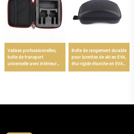
Valises professionnelles,
Boîte de rangement durable
boîte de transport
pour lunettes de ski en EVA,
universelle avec intérieur
étui rigide étanche en EVA
sur mesure en mousse EVA,
pour lunettes de ski
sac à outils