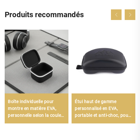
Produits recommandés
Boîte individuelle pour
Étui haut de gamme
montre en matière EVA,
personnalisé en EVA,
personnelle selon la couleur
portable et anti-choc, pour
et le design souhaités,
lunettes de ski, sac de luxe
emballage
résistant et robuste pour le
transport des lunettes de