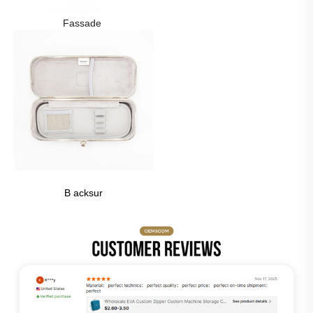
Fassade 
B 
acksur 