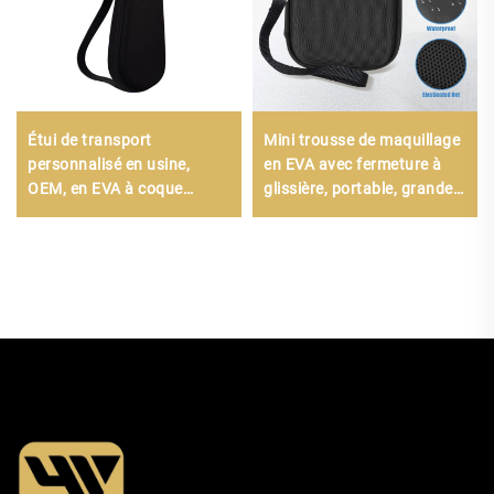
Étui de transport
Mini trousse de maquillage
personnalisé en usine,
en EVA avec fermeture à
OEM, en EVA à coque
glissière, portable, grande
rigide, étanche et durable,
capacité, étanche, coque
pour guitare, violon ou
rigide résistante aux chocs,
ukulélé, avec fermeture à
trousse cosmétique
glissière
personnalisée