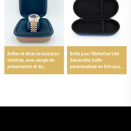
Boîtes et étuis de luxe pour
Boîte pour fléchettes très
montres, avec sangle de
demandée, boîte
présentation et de
personnalisée en EVA pour
stockage portable, 40 mm,
fléchettes, étui de
vente en gros depuis l’usine
transport en EVA avec
fermeture à glissière