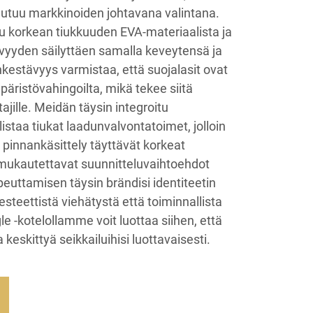
tautuu markkinoiden johtavana valintana.
u korkean tiukkuuden EVA-materiaalista ja
vyyden säilyttäen samalla keveytensä ja
estävyys varmistaa, että suojalasit ovat
päristövahingoilta, mikä tekee siitä
tajille. Meidän täysin integroitu
staa tiukat laadunvalvontatoimet, jolloin
 pinnankäsittely täyttävät korkeat
ukautettavat suunnitteluvaihtoehdot
euttamisen täysin brändisi identiteetin
esteettistä viehätystä että toiminnallista
e -kotelollamme voit luottaa siihen, että
a keskittyä seikkailuihisi luottavaisesti.