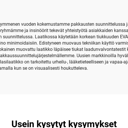
säilytyslaatikko
nkymmenen vuoden kokemustamme pakkausten suunnittelussa ja 
yhmämme ja insinöörit tekevät yhteistyötä asiakkaiden kanssa s
 suunnittelussa. Laatikossa käytetään korkean tiukkuuden EVA-ma
no minimoidaisiin. Edistyneen muovaus tekniikan käyttö varmist
Jokainen muovattu laatikko läpäisee tiukat laadunvalvontatesti
 pakkaussuunnittelujärjestelmällemme. Uusien markkinoilla hyvä
lasilaatikko on tarkoitettu urheilu-, lääketieteelliseen ja vapaa
amalla kun se on visuaalisesti houkutteleva.
Usein kysytyt kysymykset