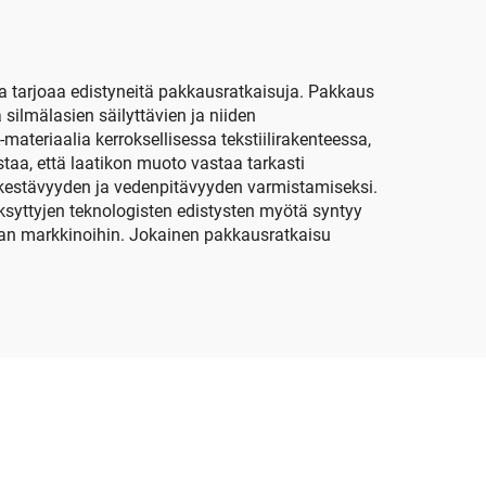
tarjoaa edistyneitä pakkausratkaisuja. Pakkaus
ilmälasien säilyttävien ja niiden
teriaalia kerroksellisessa tekstiilirakenteessa,
aa, että laatikon muoto vastaa tarkasti
t kestävyyden ja vedenpitävyyden varmistamiseksi.
ksyttyjen teknologisten edistysten myötä syntyy
-ajan markkinoihin. Jokainen pakkausratkaisu