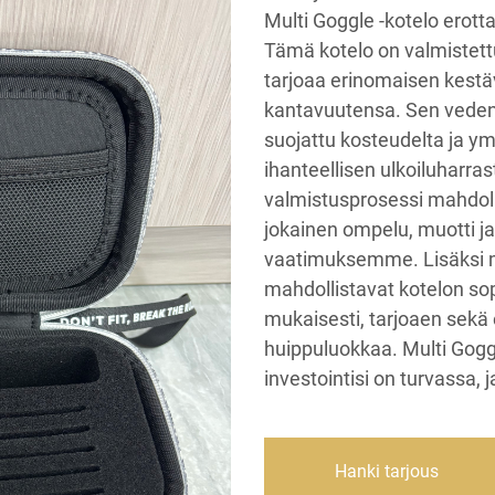
Multi Goggle -kotelo erot
Tämä kotelo on valmistett
tarjoaa erinomaisen kestä
kantavuutensa. Sen vedenk
suojattu kosteudelta ja ym
ihanteellisen ulkoiluharras
valmistusprosessi mahdolli
jokainen ompelu, muotti ja
vaatimuksemme. Lisäksi m
mahdollistavat kotelon sop
mukaisesti, tarjoaen sekä 
huippuluokkaa. Multi Goggl
investointisi on turvassa, j
Hanki tarjous