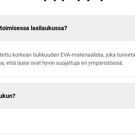
itoimisessa lasilaukussa?
ettu korkean tiukkuuden EVA-materiaalista, joka tunnet
että lasisi ovat hyvin suojattuja eri ympäristöissä.
aukun?