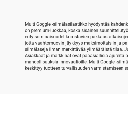
matkalaatikko
Multi Goggle -silmälasilaatikko hyödyntää kahde
on premium-luokkaa, koska sisäinen suunnittelutyör
erityisominaisuudet korostavien pakkausratkaisujen
jotta vaahtomuovin jäykkyys maksimoitaisiin ja pai
silmälaseja ilman merkittävää ylimääräistä tilaa. 
Asiakkaat ja markkinat ovat pääasiallisia ajureita
mahdollisuuksia innovaatioille. Multi Goggle -silmä
keskittyy tuotteen turvallisuuden varmistamiseen s