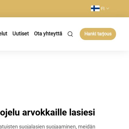
FI
elut
Uutiset
Ota yhteyttä
Hanki tarjous
jelu arvokkaille lasiesi
atuisten suojalasien suojaaminen, meidän