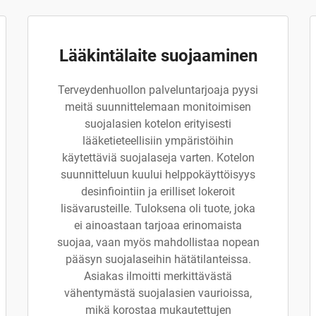
Lääkintälaite suojaaminen
Terveydenhuollon palveluntarjoaja pyysi
meitä suunnittelemaan monitoimisen
suojalasien kotelon erityisesti
lääketieteellisiin ympäristöihin
käytettäviä suojalaseja varten. Kotelon
suunnitteluun kuului helppokäyttöisyys
desinfiointiin ja erilliset lokeroit
lisävarusteille. Tuloksena oli tuote, joka
ei ainoastaan tarjoaa erinomaista
suojaa, vaan myös mahdollistaa nopean
pääsyn suojalaseihin hätätilanteissa.
Asiakas ilmoitti merkittävästä
vähentymästä suojalasien vaurioissa,
mikä korostaa mukautettujen