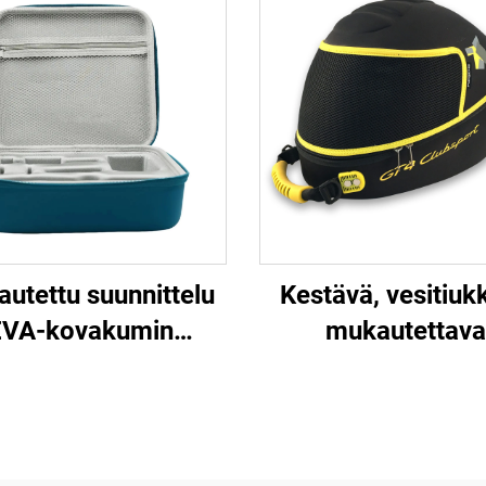
utettu suunnittelu
Kestävä, vesitiukk
EVA-kovakumin
mukautettava
äosalla varustettu
iskunvaimenta
jaava kotikäyttöön
moottoripyörän ky
koitettu koiranhair
pakkauslaatik
emoval -laitteen