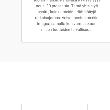
suojan – ansiosta asiakastyytyväisyys
nousi 30 prosenttia. Tämä yhteistyö
osoitti, kuinka meidän räätälöityjä
ratkaisujamme voivat nostaa merkin
imagoa samalla kun varmistetaan
niiden tuotteiden turvallisuus.