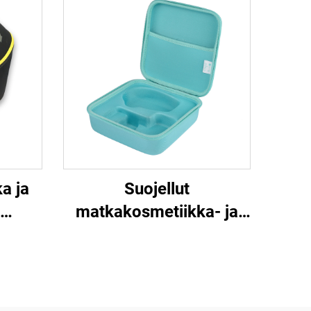
a ja
Suojellut
matkakosmetiikka- ja
va
kauneudenhoitotyökalujen
pärän
EVA-muovauslaatikko,
ko
puhdistustyökalujen
EVA-laatikko