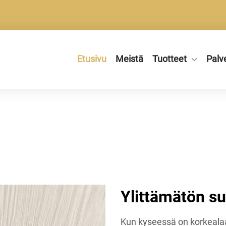
Etusivu
Meistä
Tuotteet
Palv
Ylittämätön suo
Kun kyseessä on korkeala