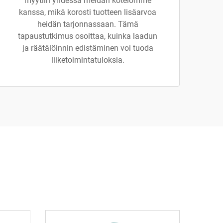
myytiin yhdessä meidän kotelomme
kanssa, mikä korosti tuotteen lisäarvoa
heidän tarjonnassaan. Tämä
tapaustutkimus osoittaa, kuinka laadun
ja räätälöinnin edistäminen voi tuoda
liiketoimintatuloksia.