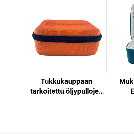
Tukkukauppaan
Muka
tarkoitettu öljypullojen
kuljetuslaatikko,
sis
mukautettu logolla
suo
varustettu EVA-
tar
öljypullojen
r