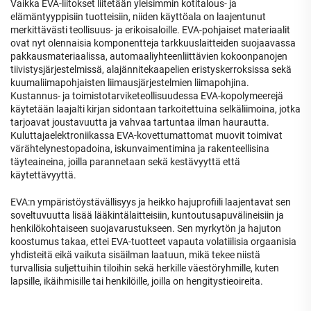
Vaikka EVA-liitokset liitetään yleisimmin kotitalous- ja
elämäntyyppisiin tuotteisiin, niiden käyttöala on laajentunut
merkittävästi teollisuus- ja erikoisaloille. EVA-pohjaiset materiaalit
ovat nyt olennaisia komponentteja tarkkuuslaitteiden suojaavassa
pakkausmateriaalissa, automaaliyhteenliittävien kokoonpanojen
tiivistysjärjestelmissä, alajännitekaapelien eristyskerroksissa sekä
kuumaliimapohjaisten liimausjärjestelmien liimapohjina.
Kustannus- ja toimistotarviketeollisuudessa EVA-kopolymeerejä
käytetään laajalti kirjan sidontaan tarkoitettuina selkäliimoina, jotka
tarjoavat joustavuutta ja vahvaa tartuntaa ilman haurautta.
Kuluttajaelektroniikassa EVA-kovettumattomat muovit toimivat
värähtelynestopadoina, iskunvaimentimina ja rakenteellisina
täyteaineina, joilla parannetaan sekä kestävyyttä että
käytettävyyttä.
EVA:n ympäristöystävällisyys ja heikko hajuprofiili laajentavat sen
soveltuvuutta lisää lääkintälaitteisiin, kuntoutusapuvälineisiin ja
henkilökohtaiseen suojavarustukseen. Sen myrkytön ja hajuton
koostumus takaa, ettei EVA-tuotteet vapauta volatiilisia orgaanisia
yhdisteitä eikä vaikuta sisäilman laatuun, mikä tekee niistä
turvallisia suljettuihin tiloihin sekä herkille väestöryhmille, kuten
lapsille, ikäihmisille tai henkilöille, joilla on hengitystieoireita.