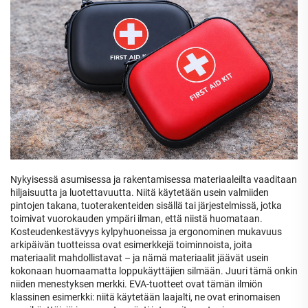
Nykyisessä asumisessa ja rakentamisessa materiaaleilta vaaditaan
hiljaisuutta ja luotettavuutta. Niitä käytetään usein valmiiden
pintojen takana, tuoterakenteiden sisällä tai järjestelmissä, jotka
toimivat vuorokauden ympäri ilman, että niistä huomataan.
Kosteudenkestävyys kylpyhuoneissa ja ergonominen mukavuus
arkipäivän tuotteissa ovat esimerkkejä toiminnoista, joita
materiaalit mahdollistavat – ja nämä materiaalit jäävät usein
kokonaan huomaamatta loppukäyttäjien silmään. Juuri tämä onkin
niiden menestyksen merkki. EVA-tuotteet ovat tämän ilmiön
klassinen esimerkki: niitä käytetään laajalti, ne ovat erinomaisen