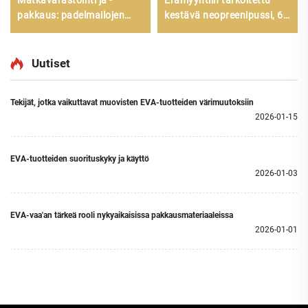
Matkavarastointi ja -
Erämyyntiin tarkoitettu
pakkaus: padelmailojen
kestävä neopreenipussi, 6
kova kuoren säilytyspussi,
kpl, vetoketjulla sulkeutuva,
padelmaila EVA
kantokelpoinen ja
vedenpitävä USB-
Uutiset
tallennustasku
Tekijät, jotka vaikuttavat muovisten EVA-tuotteiden värimuutoksiin
2026-01-15
EVA-tuotteiden suorituskyky ja käyttö
2026-01-03
EVA-vaa'an tärkeä rooli nykyaikaisissa pakkausmateriaaleissa
2026-01-01