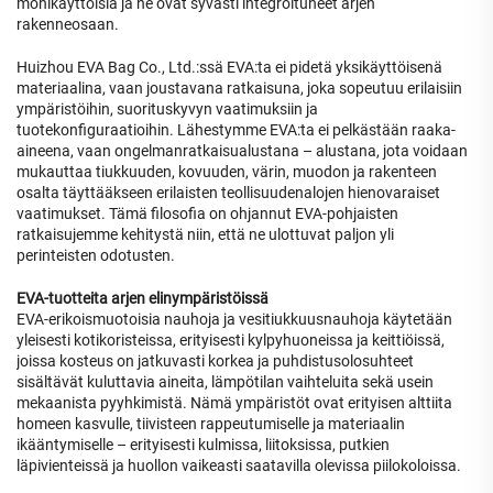
monikäyttöisiä ja ne ovat syvästi integroituneet arjen
rakenneosaan.
Huizhou EVA Bag Co., Ltd.:ssä EVA:ta ei pidetä yksikäyttöisenä
materiaalina, vaan joustavana ratkaisuna, joka sopeutuu erilaisiin
ympäristöihin, suorituskyvyn vaatimuksiin ja
tuotekonfiguraatioihin. Lähestymme EVA:ta ei pelkästään raaka-
aineena, vaan ongelmanratkaisualustana – alustana, jota voidaan
mukauttaa tiukkuuden, kovuuden, värin, muodon ja rakenteen
osalta täyttääkseen erilaisten teollisuudenalojen hienovaraiset
vaatimukset. Tämä filosofia on ohjannut EVA-pohjaisten
ratkaisujemme kehitystä niin, että ne ulottuvat paljon yli
perinteisten odotusten.
EVA-tuotteita arjen elinympäristöissä
EVA-erikoismuotoisia nauhoja ja vesitiukkuusnauhoja käytetään
yleisesti kotikoristeissa, erityisesti kylpyhuoneissa ja keittiöissä,
joissa kosteus on jatkuvasti korkea ja puhdistusolosuhteet
sisältävät kuluttavia aineita, lämpötilan vaihteluita sekä usein
mekaanista pyyhkimistä. Nämä ympäristöt ovat erityisen alttiita
homeen kasvulle, tiivisteen rappeutumiselle ja materiaalin
ikääntymiselle – erityisesti kulmissa, liitoksissa, putkien
läpivienteissä ja huollon vaikeasti saatavilla olevissa piilokoloissa.