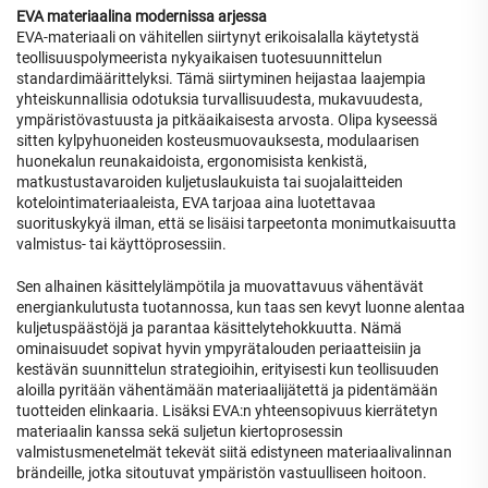
EVA materiaalina modernissa arjessa
EVA-materiaali on vähitellen siirtynyt erikoisalalla käytetystä
teollisuuspolymeerista nykyaikaisen tuotesuunnittelun
standardimäärittelyksi. Tämä siirtyminen heijastaa laajempia
yhteiskunnallisia odotuksia turvallisuudesta, mukavuudesta,
ympäristövastuusta ja pitkäaikaisesta arvosta. Olipa kyseessä
sitten kylpyhuoneiden kosteusmuovauksesta, modulaarisen
huonekalun reunakaidoista, ergonomisista kenkistä,
matkustustavaroiden kuljetuslaukuista tai suojalaitteiden
kotelointimateriaaleista, EVA tarjoaa aina luotettavaa
suorituskykyä ilman, että se lisäisi tarpeetonta monimutkaisuutta
valmistus- tai käyttöprosessiin.
Sen alhainen käsittelylämpötila ja muovattavuus vähentävät
energiankulutusta tuotannossa, kun taas sen kevyt luonne alentaa
kuljetuspäästöjä ja parantaa käsittelytehokkuutta. Nämä
ominaisuudet sopivat hyvin ympyrätalouden periaatteisiin ja
kestävän suunnittelun strategioihin, erityisesti kun teollisuuden
aloilla pyritään vähentämään materiaalijätettä ja pidentämään
tuotteiden elinkaaria. Lisäksi EVA:n yhteensopivuus kierrätetyn
materiaalin kanssa sekä suljetun kiertoprosessin
valmistusmenetelmät tekevät siitä edistyneen materiaalivalinnan
brändeille, jotka sitoutuvat ympäristön vastuulliseen hoitoon.