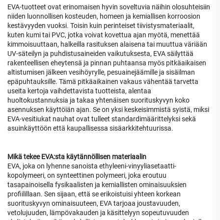
EVA-tuotteet ovat erinomaisen hyvin soveltuvia näihin olosuhteisiin
niiden luonnollisen kosteuden, homeen ja kemiallisen korroosion
kestävyyden vuoksi. Toisin kuin perinteiset tiivistysmateriaalit,
kuten kumi tai PVC, jotka voivat kovettua ajan myötä, menettää
kimmoisuuttaan, halkeilla rasituksen alaisena tai muuttua väriään
UV-säteilyn ja puhdistusaineiden vaikutuksesta, EVA säilyttää
rakenteellisen eheytensä ja pinnan puhtaansa myös pitkäaikaisen
altistumisen jälkeen vesihöyrylle, pesuainejäämille ja sisäilman
epäpuhtauksille. Tämä pitkäaikainen vakaus vähentää tarvetta
useita kertoja vaihdettavista tuotteista, alentaa
huoltokustannuksia ja takaa yhtenäisen suorituskyvyn koko
asennuksen käyttöiän ajan. Se on yksi keskeisimmistä syistä, miksi
EVA-vesitiukat nauhat ovat tulleet standardimäärittelyksi sekä
asuinkäyttöön että kaupallisessa sisäarkkitehtuurissa.
Mikä tekee EVA:sta käytännöllisen materiaalin
EVA, joka on lyhenne sanoista ethyleeni-vinyyliasetaatti-
kopolymeeri, on synteettinen polymeeri, joka eroutuu
tasapainoisella fysikaalisten ja kemiallisten ominaisuuksien
profiilillaan. Sen sijaan, että se erikoistuisi yhteen korkean
suorituskyvyn ominaisuuteen, EVA tarjoaa joustavuuden,
vetolujuuden, lämpövakauden ja käsittelyyn sopeutuvuuden