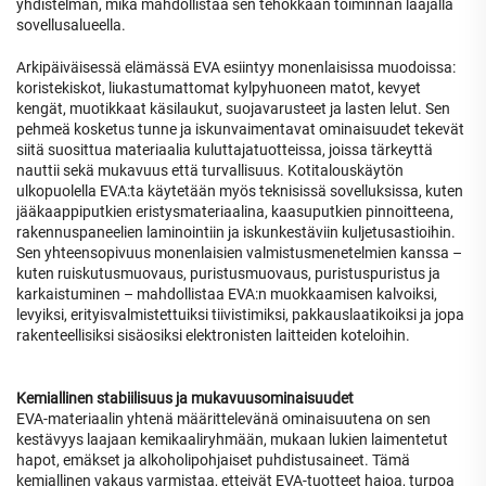
yhdistelmän, mikä mahdollistaa sen tehokkaan toiminnan laajalla
sovellusalueella.
Arkipäiväisessä elämässä EVA esiintyy monenlaisissa muodoissa:
koristekiskot, liukastumattomat kylpyhuoneen matot, kevyet
kengät, muotikkaat käsilaukut, suojavarusteet ja lasten lelut. Sen
pehmeä kosketus tunne ja iskunvaimentavat ominaisuudet tekevät
siitä suosittua materiaalia kuluttajatuotteissa, joissa tärkeyttä
nauttii sekä mukavuus että turvallisuus. Kotitalouskäytön
ulkopuolella EVA:ta käytetään myös teknisissä sovelluksissa, kuten
jääkaappiputkien eristysmateriaalina, kaasuputkien pinnoitteena,
rakennuspaneelien laminointiin ja iskunkestäviin kuljetusastioihin.
Sen yhteensopivuus monenlaisien valmistusmenetelmien kanssa –
kuten ruiskutusmuovaus, puristusmuovaus, puristuspuristus ja
karkaistuminen – mahdollistaa EVA:n muokkaamisen kalvoiksi,
levyiksi, erityisvalmistettuiksi tiivistimiksi, pakkauslaatikoiksi ja jopa
rakenteellisiksi sisäosiksi elektronisten laitteiden koteloihin.
Kemiallinen stabiilisuus ja mukavuusominaisuudet
EVA-materiaalin yhtenä määrittelevänä ominaisuutena on sen
kestävyys laajaan kemikaaliryhmään, mukaan lukien laimentetut
hapot, emäkset ja alkoholipohjaiset puhdistusaineet. Tämä
kemiallinen vakaus varmistaa, etteivät EVA-tuotteet hajoa, turpoa