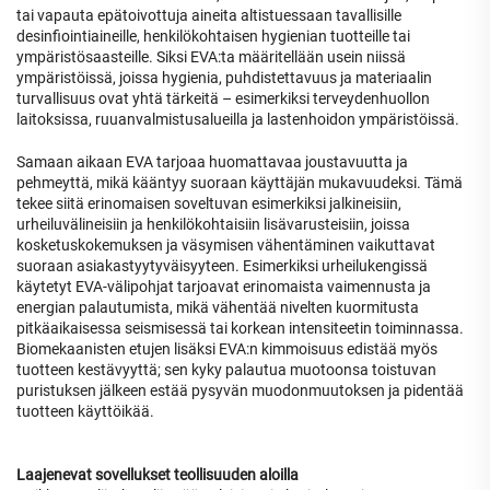
tai vapauta epätoivottuja aineita altistuessaan tavallisille
desinfiointiaineille, henkilökohtaisen hygienian tuotteille tai
ympäristösaasteille. Siksi EVA:ta määritellään usein niissä
ympäristöissä, joissa hygienia, puhdistettavuus ja materiaalin
turvallisuus ovat yhtä tärkeitä – esimerkiksi terveydenhuollon
laitoksissa, ruuanvalmistusalueilla ja lastenhoidon ympäristöissä.
Samaan aikaan EVA tarjoaa huomattavaa joustavuutta ja
pehmeyttä, mikä kääntyy suoraan käyttäjän mukavuudeksi. Tämä
tekee siitä erinomaisen soveltuvan esimerkiksi jalkineisiin,
urheiluvälineisiin ja henkilökohtaisiin lisävarusteisiin, joissa
kosketuskokemuksen ja väsymisen vähentäminen vaikuttavat
suoraan asiakastyytyväisyyteen. Esimerkiksi urheilukengissä
käytetyt EVA-välipohjat tarjoavat erinomaista vaimennusta ja
energian palautumista, mikä vähentää nivelten kuormitusta
pitkäaikaisessa seismisessä tai korkean intensiteetin toiminnassa.
Biomekaanisten etujen lisäksi EVA:n kimmoisuus edistää myös
tuotteen kestävyyttä; sen kyky palautua muotoonsa toistuvan
puristuksen jälkeen estää pysyvän muodonmuutoksen ja pidentää
tuotteen käyttöikää.
Laajenevat sovellukset teollisuuden aloilla