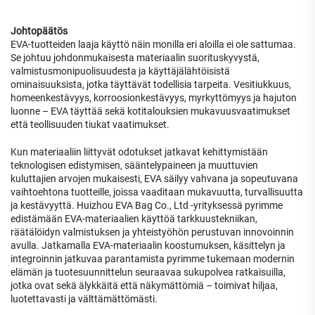
Johtopäätös
EVA-tuotteiden laaja käyttö näin monilla eri aloilla ei ole sattumaa.
Se johtuu johdonmukaisesta materiaalin suorituskyvystä,
valmistusmonipuolisuudesta ja käyttäjälähtöisistä
ominaisuuksista, jotka täyttävät todellisia tarpeita. Vesitiukkuus,
homeenkestävyys, korroosionkestävyys, myrkyttömyys ja hajuton
luonne – EVA täyttää sekä kotitalouksien mukavuusvaatimukset
että teollisuuden tiukat vaatimukset.
Kun materiaaliin liittyvät odotukset jatkavat kehittymistään
teknologisen edistymisen, sääntelypaineen ja muuttuvien
kuluttajien arvojen mukaisesti, EVA säilyy vahvana ja sopeutuvana
vaihtoehtona tuotteille, joissa vaaditaan mukavuutta, turvallisuutta
ja kestävyyttä. Huizhou EVA Bag Co., Ltd -yrityksessä pyrimme
edistämään EVA-materiaalien käyttöä tarkkuustekniikan,
räätälöidyn valmistuksen ja yhteistyöhön perustuvan innovoinnin
avulla. Jatkamalla EVA-materiaalin koostumuksen, käsittelyn ja
integroinnin jatkuvaa parantamista pyrimme tukemaan modernin
elämän ja tuotesuunnittelun seuraavaa sukupolvea ratkaisuilla,
jotka ovat sekä älykkäitä että näkymättömiä – toimivat hiljaa,
luotettavasti ja välttämättömästi.