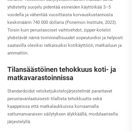
yhdistetty suojelu pidentää esineiden käyttöikää 3–5
vuodella ja vähentää vuosittaista korvauskustannusta
keskimäärin 740 000 dollaria (Ponemon Institute, 2023).
Toisin kuin perustasoiset vaihtoehdot, zipper-kotelot
yhdistävät nämä toiminnallisuudet sopeutuviksi ja helposti
saatavilla oleviksi ratkaisuiksi kotikäyttöön, matkailuun ja
ammattiin.
Tilansäästöinen tehokkuus koti- ja
matkavarastoinnissa
Standardoidut vetoketjukotelojärjestelmät parantavat
perustavanlaatuisesti tilallista tehokkuutta sekä
kaappeissa että matkalaukkuissa korvaamalla
sattumanvaraisen säilytyksen älykkäällä, modulaarisella
järjestelyllä.