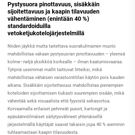
Pystysuora pinottavuus, sisäkkäin
sijoitettavuus ja kaapin tilavuuden
vähentäminen (enintään 40 %)
standardoiduilla
vetoketjukotelojärjestelmillä
Niiden jäykkä mutta taitettava suorakulmainen muoto
mahdollistaa vakaan pystysuoran pinottavuuden – yleensä
kolme–neljä yksikköä korkealle – ilman kaatumisvaaraa.
Tyhjinä useimmat mallit taittuvat litteiksi, mikä
mahdollistaa vähäisen varastointitilan käytön pois kauden
aikana. Sisäkkäin sijoitettavuus mahdollistaa pienempien
koteloiden sijoittamisen tiukasti suurempien sisään, mikä
vähentää sekä visuaalista että fyysistä sekasortoa.
Korvaamalla erilaiset pehmeät pussit, kartongit ja
epäsäännölmäiset säilytysvälineet yhtenäisellä
järjestelmällä käyttäjät saavat takaisin jopa 40 % aiemmin
tuhlaamastaan kaapin tilavuudesta.