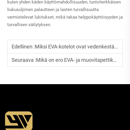
kuten yhden käden käyttömahdollisuuden, tuntoherkkäisen
liukusuljimen palautteen ja lasten turvallisuutta
varmistelevat lukitukset, mikä takaa helppokäyttöisyyden ja
turvallisen säilytyksen.
Edellinen :
Miksi EVA-kotelot ovat vedenkestäviä ja kestäviä
Seuraava :
Mikä on ero EVA- ja muovitapettikotelojen välillä