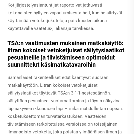
Kotijärjestelyasiantuntijat raportoivat jatkuvasti
kokonaisten hyllyjen vapautumisesta heti, kun he siirtyvät
käyttämään vetoketjukoteloja pois kauden aikana
käytettävälle vaatetus-, lakanaja tarvikessä.
TSA:n vaatimusten mukainen matkakäyttö:
litran kokoiset vetoketjuiset säilytyslaatikot
pesuaineille ja tiivistämiseen optimoidut
suunnittelut käsimatkatavaroihin
Samanlaiset rakenteelliset edut kääntyvät suoraan
matkakäyttöön. Litran kokoiset vetoketjuiset
säilytyslaatikot täyttävät TSA:n 3-1-1-nestesäännön,
säilyttäen pesuaineet vuotamattomina ja täysin näkyvinä
läpinäkyvien ikkunoiden läpi – mikä mahdollistaa nopean,
kosketuksettoman turvatarkastuksen. Vaatteiden
tiivistämiseen tarkoitetuissa versioissa on toissijainen
ilmanpoisto-vetoketju, joka poistaa ylimääräisen ilman ja