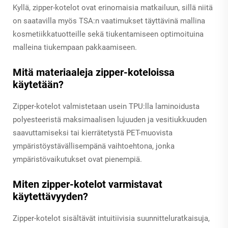
Kyllä, zipper-kotelot ovat erinomaisia matkailuun, sillä niitä
on saatavilla myös TSA:n vaatimukset täyttävinä mallina
kosmetiikkatuotteille sekä tiukentamiseen optimoituina
malleina tiukempaan pakkaamiseen.
Mitä materiaaleja zipper-koteloissa
käytetään?
Zipper-kotelot valmistetaan usein TPU:lla laminoidusta
polyesteeristä maksimaalisen lujuuden ja vesitiukkuuden
saavuttamiseksi tai kierrätetystä PET-muovista
ympäristöystävällisempänä vaihtoehtona, jonka
ympäristövaikutukset ovat pienempiä.
Miten zipper-kotelot varmistavat
käytettävyyden?
Zipper-kotelot sisältävät intuitiivisia suunnitteluratkaisuja,