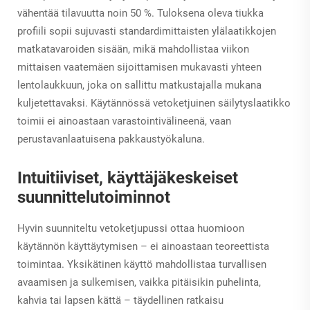
vähentää tilavuutta noin 50 %. Tuloksena oleva tiukka
profiili sopii sujuvasti standardimittaisten ylälaatikkojen
matkatavaroiden sisään, mikä mahdollistaa viikon
mittaisen vaatemäen sijoittamisen mukavasti yhteen
lentolaukkuun, joka on sallittu matkustajalla mukana
kuljetettavaksi. Käytännössä vetoketjuinen säilytyslaatikko
toimii ei ainoastaan varastointivälineenä, vaan
perustavanlaatuisena pakkaustyökaluna.
Intuitiiviset, käyttäjäkeskeiset
suunnittelutoiminnot
Hyvin suunniteltu vetoketjupussi ottaa huomioon
käytännön käyttäytymisen – ei ainoastaan teoreettista
toimintaa. Yksikätinen käyttö mahdollistaa turvallisen
avaamisen ja sulkemisen, vaikka pitäisikin puhelinta,
kahvia tai lapsen kättä – täydellinen ratkaisu