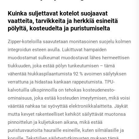
Kuinka suljettavat kotelot suojaavat
vaatteita, tarvikkeita ja herkkiä esineitä
pölyltä, kosteudelta ja puristumiselta
Zipper-koteloilla saavutetaan monitasoinen suojelu kolmen
integroidun esteen avulla. Lukittuvat hampaiden
muodostamat sulkeumat muodostavat lähes hermeettisen
tiukkuuden, joka estää pölyn tunkeutumisen – tämä
vähentää hiukkaspilaantumista 92 % avoimen säilytyksen
verrattuna ja hidastaa kankaan rappeutumista. TPU-
kalvotuilla ulkopinnoilla on tehokas kosteudenesto-
ominaisuus, joka estää kosteuden imeytymisen, mikä voisi
vääntää nahkaa tai syövyttää elektroniikkalaitteita. Jäykät
mutta kevyet rakenteelliset kehiköt säilyttävät muotonsa
pinnoittelun ja kuljetuksen aikana, mikä estää
puristusvaurioita hauraille esineille, kuten silmälasille ja
koruille. Tekstiilien säilytystutkimusten mukaan tämä