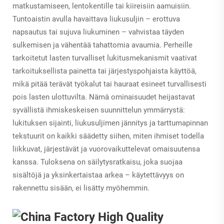
matkustamiseen, lentokentille tai kiireisiin aamuisiin.
Tuntoaistin avulla havaittava liukusuljin – erottuva
napsautus tai sujuva liukuminen – vahvistaa täyden
sulkemisen ja vähentää tahattomia avaumia. Perheille
tarkoitetut lasten turvalliset lukitusmekanismit vaativat
tarkoituksellista painetta tai järjestyspohjaista käyttöä,
mikä pitää terävät työkalut tai hauraat esineet turvallisesti
pois lasten ulottuvilta. Nämä ominaisuudet heijastavat
syvällistä ihmiskeskeisen suunnittelun ymmärrystä:
lukituksen sijainti, liukusuljimen jännitys ja tarttumapinnan
tekstuurit on kaikki säädetty siihen, miten ihmiset todella
liikkuvat, järjestävät ja vuorovaikuttelevat omaisuutensa
kanssa. Tuloksena on säilytysratkaisu, joka suojaa
sisältöjä
ja
yksinkertaistaa arkea – käytettävyys on
rakennettu sisään, ei lisätty myöhemmin.