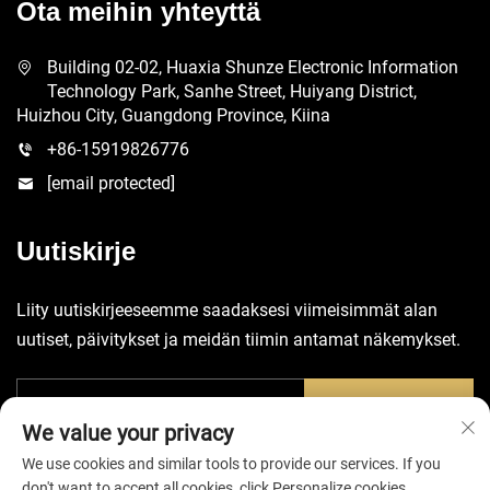
Ota meihin yhteyttä
Building 02-02, Huaxia Shunze Electronic Information
Technology Park, Sanhe Street, Huiyang District,
Huizhou City, Guangdong Province, Kiina
+86-15919826776
[email protected]
Uutiskirje
Liity uutiskirjeeseemme saadaksesi viimeisimmät alan
uutiset, päivitykset ja meidän tiimin antamat näkemykset.
Lähetä
We value your privacy
We use cookies and similar tools to provide our services. If you
don't want to accept all cookies, click Personalize cookies.