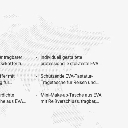
er tragbarer
Individuell gestaltete
sekoffer für
professionelle stoßfeste EVA-
rdichter
Aufbewahrungsbox mit
fer mit
formschlüssig geformtem
Schützende EVA-Tastatur-
g für
Einsatz zur Aufbewahrung von
Tragetasche für Reisen und
Kosmetik-
Karten und Werkzeugen für
Aufbewahrung zu Hause
rdichte
spezielle Zwecke – Taschen und
Mini-Make-up-Tasche aus EVA
tragbarer
he aus EVA-
Boxen
mit Reißverschluss, tragbar,
dividuell
Hartschalen-
großes Fassungsvermögen,
tibel mit
wasserdicht, mit harter
ooth-
Außenschale, stoßfest,
individuell gestaltbare