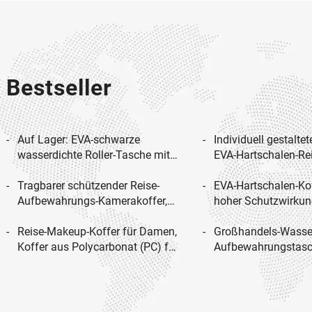
Bestseller
Auf Lager: EVA-schwarze
Individuell gestaltet
wasserdichte Roller-Tasche mit
EVA-Hartschalen-Rei
Hartshell, Zubehör für Fahrräder
Projektor mit wasse
und Roller, Reise-EVA-
Tragbarer schützender Reise-
Funktion
EVA-Hartschalen-Kof
Aufbewahrungshülle für Roller
Aufbewahrungs-Kamerakoffer,
hoher Schutzwirkun
wasserdichter EVA-Koffer für
Schönheitsgeräte, 
Digitalkameras
Reise-Makeup-Koffer für Damen,
Koffer, großes
Großhandels-Wasse
Koffer aus Polycarbonat (PC) für
Fassungsvermögen, 
Aufbewahrungstasc
Kosmetikartikel, kleiner,
Schönheitskoffer, in
Schaum, stoßfeste 
kompakter ABS-Koffer mit
gestaltbar
Tragetasche, kompa
Reißverschluss, wasserdicht,
Boombox-2/3-Bluet
handlich, zum Tragen auf Reisen
Lautsprechern