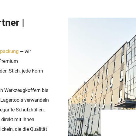
tner |
rpackung
— wir
Premium
jeden Stich, jede Form
en Werkzeugkoffern bis
n Lagertools verwandeln
legante Schutzhüllen.
t direkt mit Ihnen
eln, die die Qualität