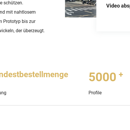
te schützen.
Video abs
und mit nahtlosem
om Prototyp bis zur
ickeln, der überzeugt.
ndestbestellmenge
+
5000
ung
Profile