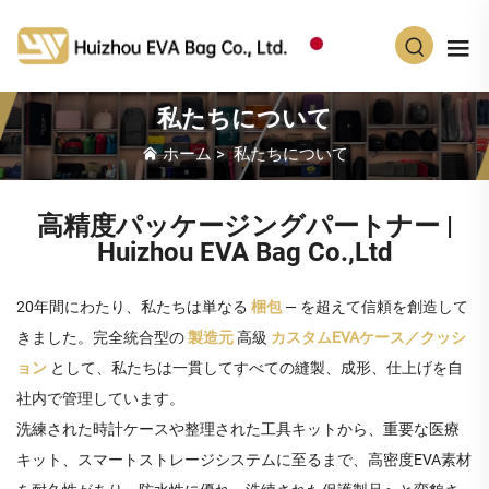
JA
私たちについて
ホーム
>
私たちについて
高精度パッケージングパートナー |
Huizhou EVA Bag Co.,Ltd
20年間にわたり、私たちは単なる
梱包
— を超えて信頼を創造して
きました。完全統合型の
製造元
高級
カスタムEVAケース／クッシ
ョン
として、私たちは一貫してすべての縫製、成形、仕上げを自
社内で管理しています。
洗練された時計ケースや整理された工具キットから、重要な医療
キット、スマートストレージシステムに至るまで、高密度EVA素材