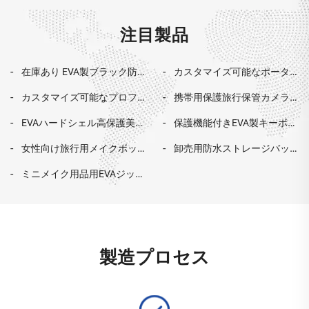
注目製品
在庫あり EVA製ブラック防
カスタマイズ可能なポータ
水スクーターバッグ ハード
ブルEVAハードトラベルケー
カスタマイズ可能なプロフ
携帯用保護旅行保管カメラ
シェル自転車アクセサリー
ス（プロジェクター用）、
ェッショナルな衝撃防止EVA
ケース｜防水EVAケースバッ
旅行用EVA収納スクーターケ
防水機能付きEVAケースバッ
EVAハードシェル高保護美容
保護機能付きEVA製キーボー
収納ケース：ハードカード
グ（デジタルカメラ用）
ース
グ
機器ケース｜美容・化粧品
ド携帯ケース（旅行および
専用の成形インセット式カ
女性向け旅行用メイクボッ
卸売用防水ストレージバッ
用ケース｜大容量・携帯可
家庭用保管に最適）
ードツール保護ケース（特
クス兼スーツケース｜PC製
グ：EVAフォーム製キャリン
能な美容ケース｜カスタマ
殊用途バッグ・ケース）
ミニメイク用品用EVAジッパ
化粧品ケース｜小型ミニABS
グケース、衝撃吸収ハード
イズ対応
ー式携帯ケース、大容量、
防水ハンドストレージジッ
ケース。Boombox 2/3
防水ハードシェル、衝撃防
パー式旅行ケース｜携帯用
Bluetoothスピーカーに対応
止機能付きカスタム化粧品
スーツケース
バッグ
製造プロセス