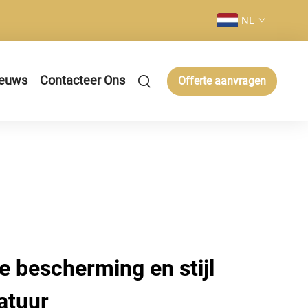
NL
euws
Contacteer Ons
Offerte aanvragen
 bescherming en stijl
atuur