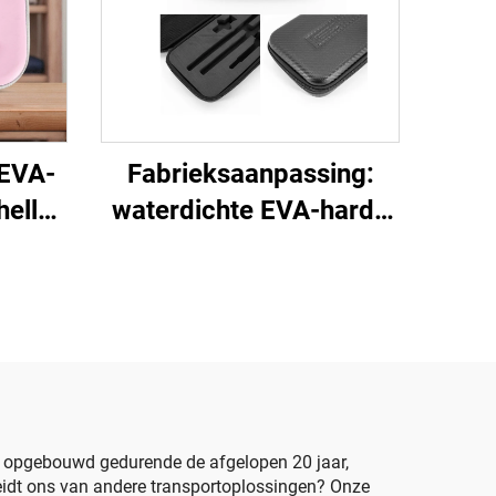
 EVA-
Fabrieksaanpassing:
hell
waterdichte EVA-harde
che
koffer voor opslag van
raten
gereedschap
,
agbaar
mperen
A, opgebouwd gedurende de afgelopen 20 jaar,
eidt ons van andere transportoplossingen? Onze