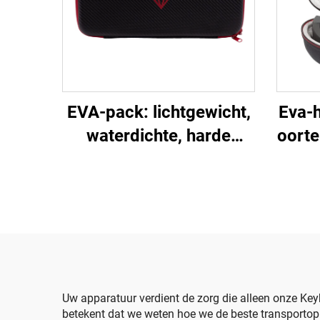
EVA-pack: lichtgewicht,
Eva-h
waterdichte, harde
oorte
behuizing voor
voor 
elektronische
rits
toetsenborden –
EVA
trillingsbestendig,
duurzaam, zwart,
geschikt voor
kampeertochten en
Uw apparatuur verdient de zorg die alleen onze Ke
betekent dat we weten hoe we de beste transporto