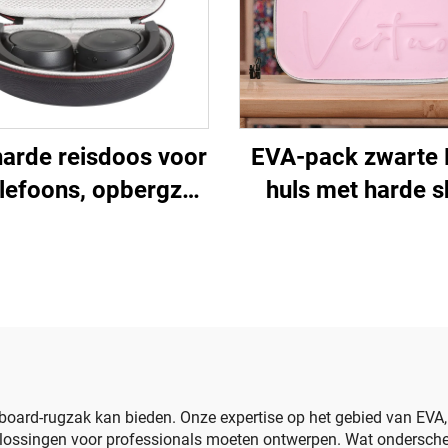
arde reisdoos voor
EVA-pack zwarte
lefoons, opbergzak
huls met harde s
hoofdtelefoons met
voor elektronis
, waterdichte harde
schoonheidsappa
-draagdoos voor
met ritssluiting
oortelefoons
waterdicht en dra
voor reizen en ka
yboard-rugzak kan bieden. Onze expertise op het gebied van EV
plossingen voor professionals moeten ontwerpen. Wat ondersch