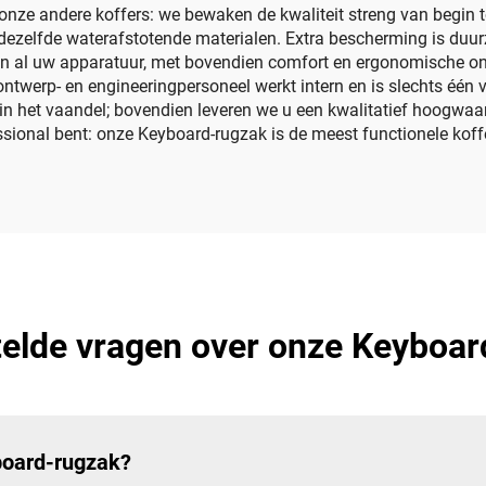
nze andere koffers: we bewaken de kwaliteit streng van begin tot
dezelfde waterafstotende materialen. Extra bescherming is duu
aan al uw apparatuur, met bovendien comfort en ergonomische o
s ontwerp- en engineeringpersoneel werkt intern en is slechts éé
g in het vaandel; bovendien leveren we u een kwalitatief hoogwaa
ional bent: onze Keyboard-rugzak is de meest functionele koff
telde vragen over onze Keyboar
board-rugzak?