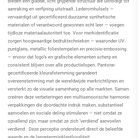
bieden een gladde, licht grijpende structuur die uitnodigt tot
aanraking en verfijning uitstraalt. Lederomhulsels —
vervaardigd uit gecertificeerd duurzame synthetische
materialen of verantwoord gewonnen echt leer — voegen
tijdloze materiaalautoriteit toe. Voor merkidentificatie
zorgen hoogwaardige bedruktechnieken — waaronder UV-
puntglans, metallic foliestempelen en precisie-embossing
— ervoor dat logo’s en grafische elementen scherp en
consistent blijven over alle productielopen. Pantone-
gecertificeerde kleurafstemming garandeert
overeenstemming met de wereldwijde merkrichtlijnen en
versterkt zo de visuele samenhang op alle markten. Samen
creëren deze verbeteringen een multisensorische harmonie:
verpakkingen die doordachte indruk maken, substantieel
aanvoelen en sociale deling stimuleren — niet omdat ze
opvallend zijn, maar omdat ze zich ‘verdiend’ aanvoelen
verdiend
. Deze perceptie ondersteunt direct de beleefde
waarde en de langetermijnklantloyaliteit.