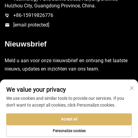
Huizhou City, Guangdong Province, China.
+86-15919826776
[email protected]
Nieuwsbrief
Meld u aan voor onze nieuwsbrief en ontvang het laatste
nieuws, updates en inzichten van ons team.
Verzenden
We value your privacy
We use cookies and similar tools to provide our services. If you
don't want to accept all cookies, click Personalize cookies.
Accept all
Copyright © 2025 door Huizhou EVA Bag Co., Ltd. -
Privacybeleid
Personalize cookies