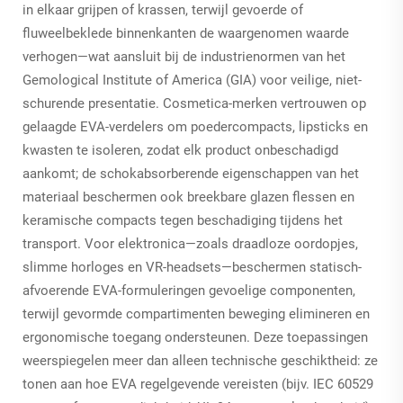
in elkaar grijpen of krassen, terwijl gevoerde of
fluweelbeklede binnenkanten de waargenomen waarde
verhogen—wat aansluit bij de industrienormen van het
Gemological Institute of America (GIA) voor veilige, niet-
schurende presentatie. Cosmetica-merken vertrouwen op
gelaagde EVA-verdelers om poedercompacts, lipsticks en
kwasten te isoleren, zodat elk product onbeschadigd
aankomt; de schokabsorberende eigenschappen van het
materiaal beschermen ook breekbare glazen flessen en
keramische compacts tegen beschadiging tijdens het
transport. Voor elektronica—zoals draadloze oordopjes,
slimme horloges en VR-headsets—beschermen statisch-
afvoerende EVA-formuleringen gevoelige componenten,
terwijl gevormde compartimenten beweging elimineren en
ergonomische toegang ondersteunen. Deze toepassingen
weerspiegelen meer dan alleen technische geschiktheid: ze
tonen aan hoe EVA regelgevende vereisten (bijv. IEC 60529