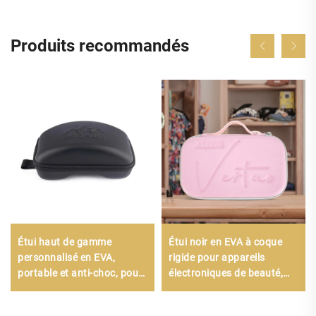
Produits recommandés
Étui haut de gamme
Étui noir en EVA à coque
personnalisé en EVA,
rigide pour appareils
portable et anti-choc, pour
électroniques de beauté,
lunettes de ski, sac de luxe
avec fermeture à glissière,
résistant et robuste pour le
étanche et portable, idéal