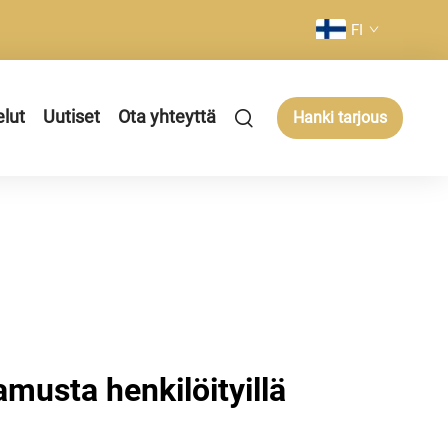
FI
elut
Uutiset
Ota yhteyttä
Hanki tarjous
musta henkilöityillä