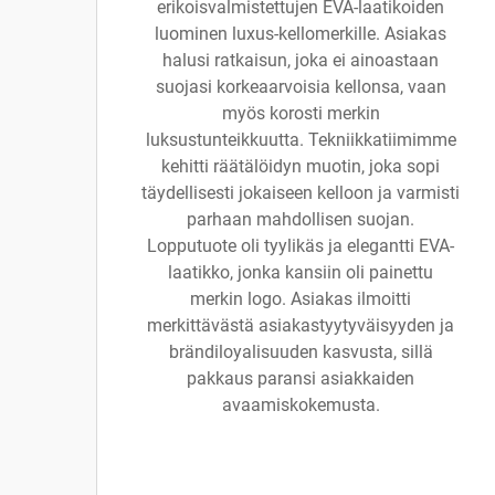
erikoisvalmistettujen EVA-laatikoiden
luominen luxus-kellomerkille. Asiakas
halusi ratkaisun, joka ei ainoastaan
suojasi korkeaarvoisia kellonsa, vaan
myös korosti merkin
luksustunteikkuutta. Tekniikkatiimimme
kehitti räätälöidyn muotin, joka sopi
täydellisesti jokaiseen kelloon ja varmisti
parhaan mahdollisen suojan.
Lopputuote oli tyylikäs ja elegantti EVA-
laatikko, jonka kansiin oli painettu
merkin logo. Asiakas ilmoitti
merkittävästä asiakastyytyväisyyden ja
brändiloyalisuuden kasvusta, sillä
pakkaus paransi asiakkaiden
avaamiskokemusta.