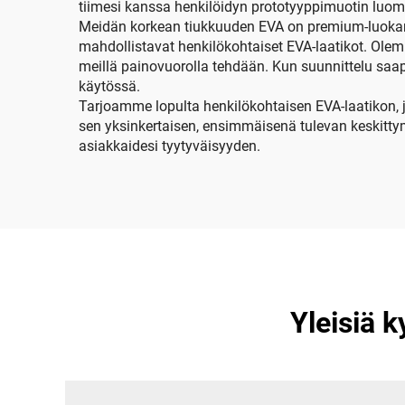
leiriytymiseen ja
tiimesi kanssa henkilöidyn prototyyppimuotin luomis
matkailuun.
Meidän korkean tiukkuuden EVA on premium-luokan,
mahdollistavat henkilökohtaiset EVA-laatikot. Olemm
meillä painovuorolla tehdään. Kun suunnittelu sa
käytössä.
Tarjoamme lopulta henkilökohtaisen EVA-laatikon, jo
sen yksinkertaisen, ensimmäisenä tulevan keskittym
asiakkaidesi tyytyväisyyden.
Yleisiä 