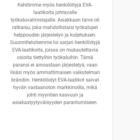
Kehitimme myös henkilöityjä EVA-
laatikoita johtavalle
työkaluvalmistajalle. Asiakkaan tarve oli
ratkaisu, joka mahdollistaisi työkalujen
helppouden järjestelyn ja kuljetuksen.
Suunnittelutiemme loi sarjan henkilöityjä
EVA-laatikoita, joissa on mukautettavia
osioita tiettyihin työkaluihin. Tämä
paransi ei ainoastaan järjestelyä, vaan
lisäsi myös ammattimaisen vaikutelman
brändiin. Henkilöidyt EVA-laatikot saivat
hyvän vastaanoton markkinoilla, mikä
johti myyntien kasvuun ja
asiakastyytyväisyyden parantumiseen.