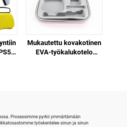
ntiin
Mukautettu kovakotinen
PS5-
EVA-työkalukotelo
lo,
matkailuun,
meikkipusseihin ja
5-
varastointiin, jossa on
muovinen sisäosio
i kanssa. Prosessimme pyrkii ymmärtämään
ekniikkatosastomme työskentelee sinun ja sinun