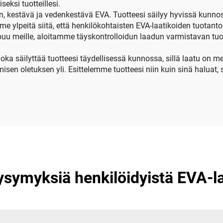
stetoskoopille
eksi tuotteillesi.
 kestävä ja vedenkestävä EVA. Tuotteesi säilyy hyvissä kunn
e ylpeitä siitä, että henkilökohtaisten EVA-laatikoiden tuotanto
apuu meille, aloitamme täyskontrolloidun laadun varmistavan t
ka säilyttää tuotteesi täydellisessä kunnossa, sillä laatu on mei
isen oletuksen yli. Esittelemme tuotteesi niin kuin sinä haluat
kysymyksiä henkilöidyistä EVA-la