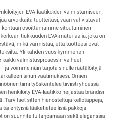
nkilöityjen EVA-laatikoiden valmistamiseen,
jaa arvokkaita tuotteitasi, vaan vahvistavat
a kohtaan osoittamamme sitoutuminen
 korkean tiukkuuden EVA-materiaalia, joka on
stävä, mikä varmistaa, että tuotteesi ovat
utuksilta. Yli kahden vuosikymmenen
kaikki valmistusprosessin vaiheet –
– ja voimme näin tarjota sinulle räätälöityjä
t tarkalleen sinun vaatimuksesi. Omien
nöörien tiimi työskentelee tiiviisti yhdessä
nen henkilöity EVA-laatikko heijastaa brändisi
tä. Tarvitset sitten hienosteltuja kellotappeja,
 tai erityisiä lääketieteellisiä pakkoja –
t on suunniteltu tarjoamaan sekä eleganssia