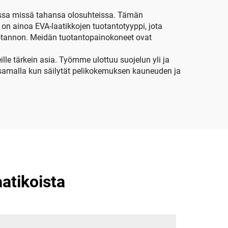
ossa missä tahansa olosuhteissa. Tämän
 on ainoa EVA-laatikkojen tuotantotyyppi, jota
uotannon. Meidän tuotantopainokoneet ovat
lle tärkein asia. Työmme ulottuu suojelun yli ja
, samalla kun säilytät pelikokemuksen kauneuden ja
atikoista