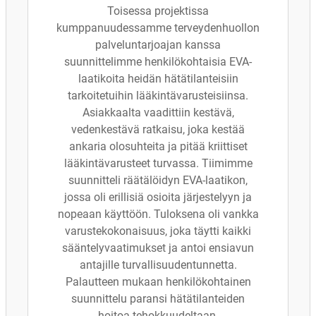
Toisessa projektissa
kumppanuudessamme terveydenhuollon
palveluntarjoajan kanssa
suunnittelimme henkilökohtaisia EVA-
laatikoita heidän hätätilanteisiin
tarkoitetuihin lääkintävarusteisiinsa.
Asiakkaalta vaadittiin kestävä,
vedenkestävä ratkaisu, joka kestää
ankaria olosuhteita ja pitää kriittiset
lääkintävarusteet turvassa. Tiimimme
suunnitteli räätälöidyn EVA-laatikon,
jossa oli erillisiä osioita järjestelyyn ja
nopeaan käyttöön. Tuloksena oli vankka
varustekokonaisuus, joka täytti kaikki
sääntelyvaatimukset ja antoi ensiavun
antajille turvallisuudentunnetta.
Palautteen mukaan henkilökohtainen
suunnittelu paransi hätätilanteiden
hoitoa tehokkuudeltaan.