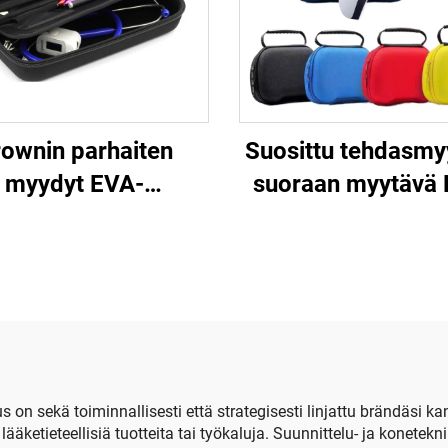
ownin parhaiten
Suosittu tehdasmyy
myydyt EVA-
suoraan myytävä 
lääkinnälliset
ohjainmatkakote
etoskooppipussit,
suojava EVA-
kantolaatikko,
kantokotelo PS
kovakuorinen
ohjaimelle
mukautettava
lääkinnällinen
säilytyslaatikko
s on sekä toiminnallisesti että strategisesti linjattu brändäs
 lääketieteellisiä tuotteita tai työkaluja. Suunnittelu- ja konet