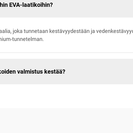
ihin EVA-laatikoihin?
alia, joka tunnetaan kestävyydestään ja vedenkestävyy
emium-tunnetelman.
koiden valmistus kestää?