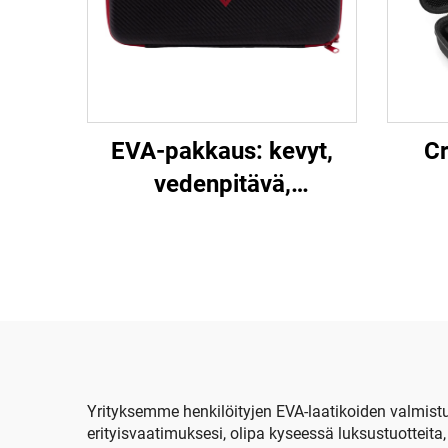
EVA-pakkaus: kevyt,
Cr
vedenpitävä,
kovakuorinen,
mukautettava sähköisen
st
kosketinsoittimen
säilytyslaatikko –
maanjäristyksenvastainen,
kestävä, musta;
käytettävissä
Yrityksemme henkilöityjen EVA-laatikoiden valmistu
erityisvaatimuksesi, olipa kyseessä luksustuotteita,