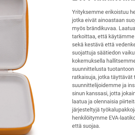
Yrityksemme erikoistuu he
jotka eivät ainoastaan suo
myös brändikuvaa. Laatu
tarkoittaa, että käytämme
sekä kestävä että vedenke
suojattuja säätiedon vaik
kokemuksella hallitsemme 
suunnittelusta tuotantoon 
ratkaisuja, jotka täyttävä
suunnittelijoidemme ja insi
sinun kanssasi, jotta jokai
laatua ja olennaisia piirtei
järjesteltyjä työkalupakkoja
henkilöitymme EVA-laatiko
että suojaa.